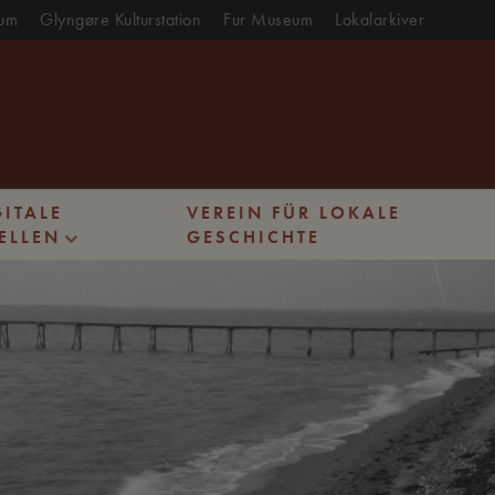
eum
Glyngøre Kulturstation
Fur Museum
Lokalarkiver
GITALE
VEREIN FÜR LOKALE
ELLEN
GESCHICHTE