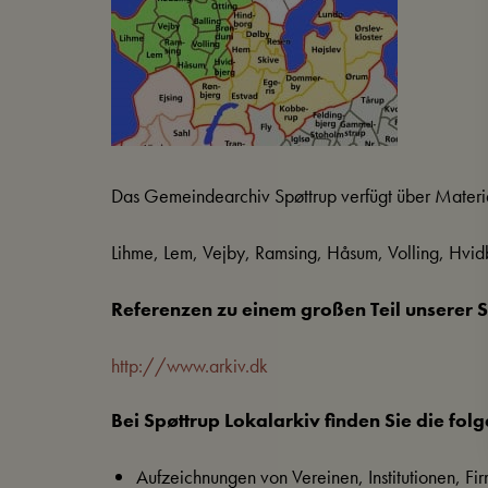
Das Gemeindearchiv Spøttrup verfügt über Materi
Lihme, Lem, Vejby, Ramsing, Håsum, Volling, Hvid
Referenzen zu einem großen Teil unserer 
http://www.arkiv.dk
Bei Spøttrup Lokalarkiv finden Sie die fo
Aufzeichnungen von Vereinen, Institutionen, Fir