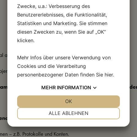
Zwecke, u.a.: Verbesserung des
Benutzererlebnisses, die Funktionalität,
Statistiken und Marketing. Sie stimmen
diesen Zwecken zu, wenn Sie auf „OK“
klicken.
al aus den grün markierten Gemeinden:
Mehr Infos über unsere Verwendung von
Cookies und die Verarbeitung
bjerg, Otting, Oddense, Krejbjerg und Rødding
personenbezogener Daten finden Sie
hier
.
Sammlung finden Sie auf Arkiv.dk in der unten stehend
MEHR
INFORMATION
JA
NEIN
OK
JA
NEIN
NOTWENDIG
PRÄFERENZEN
ALLE ABLEHNEN
lgenden Unterlagen:
JA
NEIN
JA
NEIN
MARKETING
STATISTIKEN
men – z.B. Protokolle und Konten.