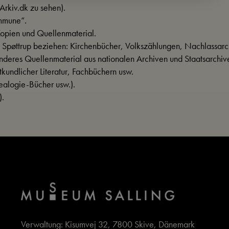
 Arkiv.dk zu sehen).
mmune“.
opien und Quellenmaterial.
Spøttrup beziehen: Kirchenbücher, Volkszählungen, Nachlassarc
deres Quellenmaterial aus nationalen Archiven und Staatsarchiv
kundlicher Literatur, Fachbüchern usw.
ealogie-Bücher usw.).
).
Verwaltung: Kisumvej 32, 7800 Skive, Dänemark